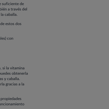
e suficiente de
bién a través del
la caballa.
 de estos dos
les) con
 si la vitamina
puedes obtenerla
s y caballa.
a gracias a la
s propiedades
funcionamiento