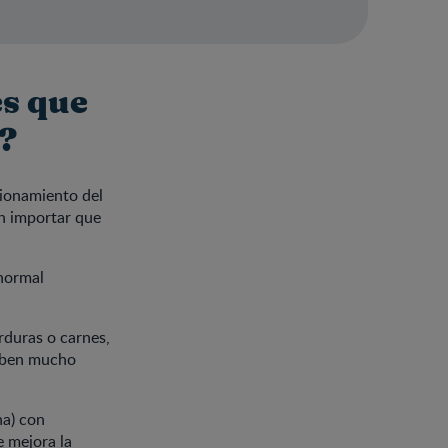
es que
s?
cionamiento del
n importar que
 normal
erduras o carnes,
orben mucho
na) con
e mejora la