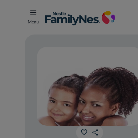
Menu
¿Có