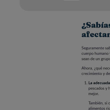
¿Sabía
afecta
Seguramente sab
cuerpo humano y
sean de un grupo
Ahora, ¿qué nece
crecimiento y de
La adecuada
pescados y h
mejor.
También, si 
alimentos ric