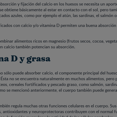
bsorción y fijación del calcio en los huesos se necesita un aport
se obtiene básicamente al estar en contacto con el sol, pero tam
dos azules, como por ejemplo el atún, las sardinas, el salmón o 
ificados con calcio y/o vitamina D permiten una buena absorción
ombinar alimentos ricos en magnesio (frutos secos, cocoa, vegeta
en calcio también potencian su absorción.
na D y grasa
 sólo puede absorber calcio, el componente principal del hueso,
. Ésta no se encuentra naturalmente en muchos alimentos, pero 
teos, cereales fortificados y pescado graso, como salmón, sardina
mo se mencionó anteriormente, el cuerpo también puede generarl
mbién regula muchas otras funciones celulares en el cuerpo. Su
s, antioxidantes y neuroprotectoras contribuyen con el normal 