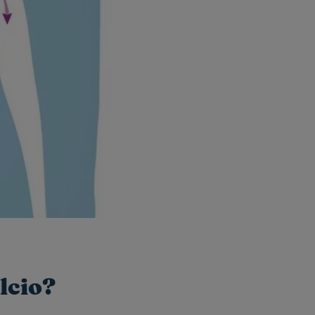
lcio?