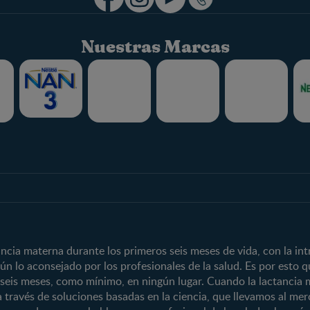
Nuestras Marcas
Club
Marcas y produ
Beneficios
Nuestros Produ
Temas
Marcas
Inicia Sesión
Nuestras Marca
Crecimiento y desarrollo
CERELAC®
Regístrate
Nutrición
GERBER®
ia materna durante los primeros seis meses de vida, con la int
n lo aconsejado por los profesionales de la salud. Es por esto
Salud
KLIM®
 seis meses, como mínimo, en ningún lugar. Cuando la lactancia 
Maternidad
NAN® 3
a través de soluciones basadas en la ciencia, que llevamos al m
Paternidad
NAN® Comfort