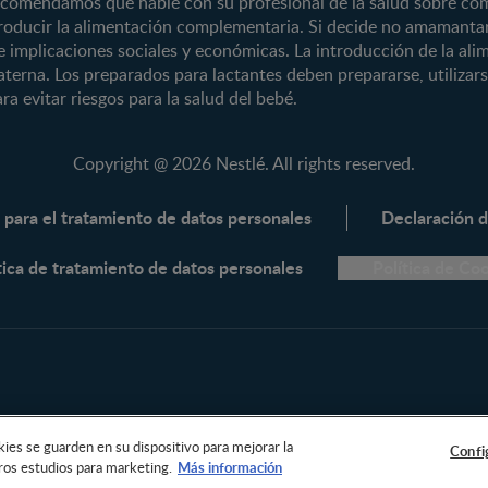
recomendamos que hable con su profesional de la salud sobre có
oducir la alimentación complementaria. Si decide no amamantar
Vida en familia
NAN® Optipro
ene implicaciones sociales y económicas. La introducción de la al
NAN® Supreme
aterna. Los preparados para lactantes deben prepararse, utiliza
NESTOGENO® 
ra evitar riesgos para la salud del bebé.
NESTUM®
KLIM® NUTRI
Copyright @ 2026 Nestlé. All rights reserved.
KLIM® Snacks
 para el tratamiento de datos personales
Declaración d
NESCARE®
Herramientas
tica de tratamiento de datos personales
Política de Co
Buscador de Artículos
Buscador de Productos
Embarazo semana a semana
Calculadora de Fecha de Parto
Calendario de ovulación
okies se guarden en su dispositivo para mejorar la
Confi
Nombres para tu bebé
tros estudios para marketing.
Más información