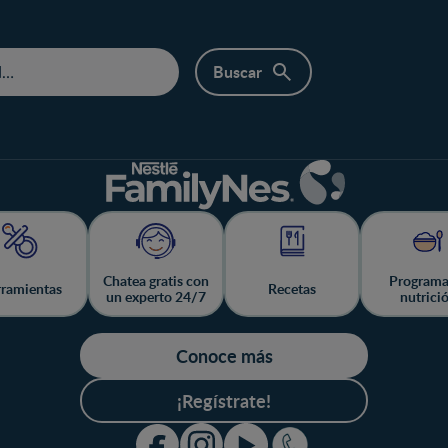
Chatea gratis con
Programa
ramientas
Recetas
un experto 24/7
nutrici
Conoce más
¡Regístrate!