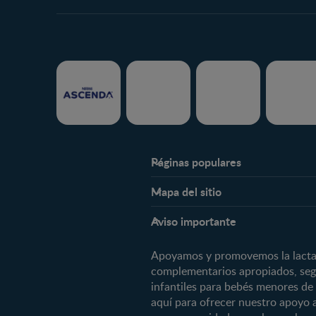
Páginas populares
Nestlé FamilyNes
Mapa del sitio
Expertos en Nutrición
Etapas
Preguntas Frecuentes
Aviso importante
Preconcepción
Contáctanos
Embarazo
Apoyamos y promovemos la lactanc
¿Quiénes somos?
Posparto
complementarios apropiados, segú
infantiles para bebés menores de
0 a 4 meses
aquí para ofrecer nuestro apoyo 
4 a 6 meses