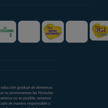
ctos
ctos
s
roducción gradual de alimentos
 que no promovemos las fórmulas
materna no es posible, estamos
ercado de manera responsable y
 3