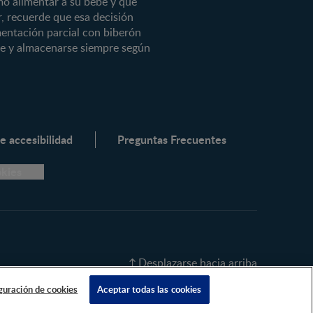
mo alimentar a su bebé y que
, recuerde que esa decisión
® 3
imentación parcial con biberón
 3
rse y almacenarse siempre según
3
ADVANCE®
e accesibilidad
Preguntas Frecuentes
okies
Desplazarse hacia arriba
guración de cookies
Aceptar todas las cookies