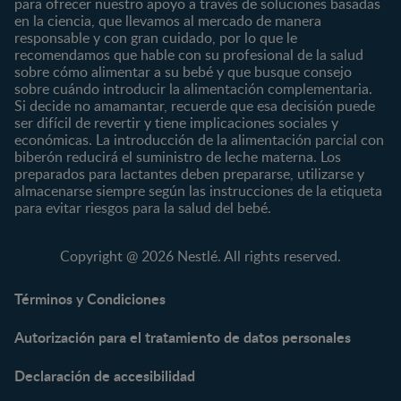
para ofrecer nuestro apoyo a través de soluciones basadas
12 a 24 meses
en la ciencia, que llevamos al mercado de manera
responsable y con gran cuidado, por lo que le
Desde 2 años
recomendamos que hable con su profesional de la salud
Preescolar
sobre cómo alimentar a su bebé y que busque consejo
sobre cuándo introducir la alimentación complementaria.
Escolar
Si decide no amamantar, recuerde que esa decisión puede
ser difícil de revertir y tiene implicaciones sociales y
Marcas
Productos
económicas. La introducción de la alimentación parcial con
CERELAC®
Cereales Infantiles
biberón reducirá el suministro de leche materna. Los
GERBER®
Compotas y galletas
preparados para lactantes deben prepararse, utilizarse y
almacenarse siempre según las instrucciones de la etiqueta
KLIM®
Fórmulas Infantiles
para evitar riesgos para la salud del bebé.
NAN® 3
Vitaminas y Suplementos
NAN® Comfort 3
Copyright @ 2026 Nestlé. All rights reserved.
NAN® Optipro® 3
NAN® Supreme 3
Términos y Condiciones
NESTOGENO® 3
Autorización para el tratamiento de datos personales
NESTUM®
KLIM® NUTRIADVANCE®
Declaración de accesibilidad
KLIM® Snacks