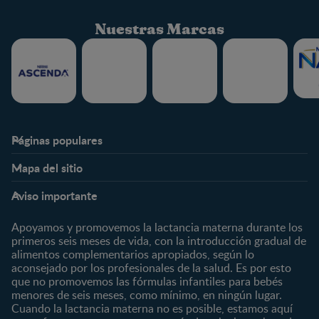
Nuestras Marcas
Páginas populares
Nestlé FamilyNes
Club
Mapa del sitio
Expertos en Nutrición
Beneficios
Etapas
Temas
Preguntas Frecuentes
Inicia Sesión
Aviso importante
Preconcepción
Crecimiento y desarrollo
Contáctanos
Regístrate
Embarazo
Nutrición
Apoyamos y promovemos la lactancia materna durante los
¿Quiénes somos?
Posparto
Salud
primeros seis meses de vida, con la introducción gradual de
alimentos complementarios apropiados, según lo
Marcas y productos
0 a 4 meses
Maternidad
aconsejado por los profesionales de la salud. Es por esto
Nuestros Productos
4 a 6 meses
Paternidad
que no promovemos las fórmulas infantiles para bebés
Nuestras Marcas
menores de seis meses, como mínimo, en ningún lugar.
6 a 8 meses
Vida en familia
Cuando la lactancia materna no es posible, estamos aquí
8 a 12 meses