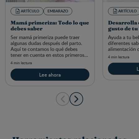
ARTÍCULO
EMBARAZO
ARTÍCULO
Mamá primeriza: Todo lo que
Desarrolla 
debes saber
gusto de tu
Ser mamá primeriza puede traer
Ayuda a tu beb
algunas dudas después del parto.
diferentes sab
Aquí te contamos lo qué debes
alimentación 
tener en cuenta en estos primeros
4 min lectura
meses.
4 min lectura
L
Lee ahora