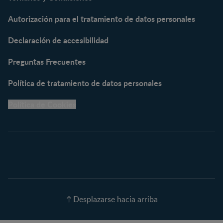
NESTOGENO® 3
Autorización para el tratamiento de datos personales
NESTUM®
KLIM® NUTRIADVANCE®
Declaración de accesibilidad
KLIM® Snacks
NESCARE®
Preguntas Frecuentes
Herramientas
Política de tratamiento de datos personales
Buscador de Artículos
Política de Cookies
Buscador de Productos
Embarazo semana a
semana
Calculadora de Fecha de
Parto
Calendario de ovulación
Nombres para tu bebé
Recetas
Desplazarse hacia arriba
Calculadora de color de
ojos