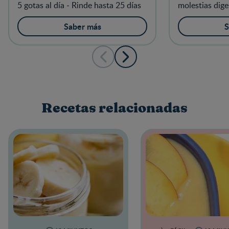
5 gotas al día - Rinde hasta 25 días
molestias dige
infantil, estre
dolor abdomin
Saber más
S
1 sobre al día
Recetas relacionadas