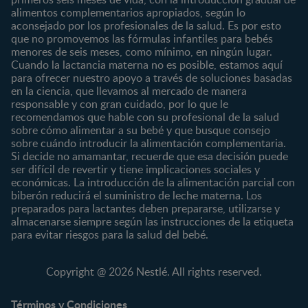
alimentos complementarios apropiados, según lo
Marcas y productos
0 a 4 meses
Maternidad
aconsejado por los profesionales de la salud. Es por esto
Nuestros Productos
4 a 6 meses
Paternidad
que no promovemos las fórmulas infantiles para bebés
Nuestras Marcas
menores de seis meses, como mínimo, en ningún lugar.
6 a 8 meses
Vida en familia
Cuando la lactancia materna no es posible, estamos aquí
8 a 12 meses
para ofrecer nuestro apoyo a través de soluciones basadas
12 a 24 meses
en la ciencia, que llevamos al mercado de manera
responsable y con gran cuidado, por lo que le
Desde 2 años
recomendamos que hable con su profesional de la salud
Preescolar
sobre cómo alimentar a su bebé y que busque consejo
sobre cuándo introducir la alimentación complementaria.
Escolar
Si decide no amamantar, recuerde que esa decisión puede
ser difícil de revertir y tiene implicaciones sociales y
Marcas
Productos
económicas. La introducción de la alimentación parcial con
CERELAC®
Cereales Infantiles
biberón reducirá el suministro de leche materna. Los
GERBER®
Compotas y galletas
preparados para lactantes deben prepararse, utilizarse y
almacenarse siempre según las instrucciones de la etiqueta
KLIM®
Fórmulas Infantiles
para evitar riesgos para la salud del bebé.
NAN® 3
Vitaminas y Suplementos
NAN® Comfort 3
Copyright @ 2026 Nestlé. All rights reserved.
NAN® Optipro® 3
NAN® Supreme 3
Términos y Condiciones