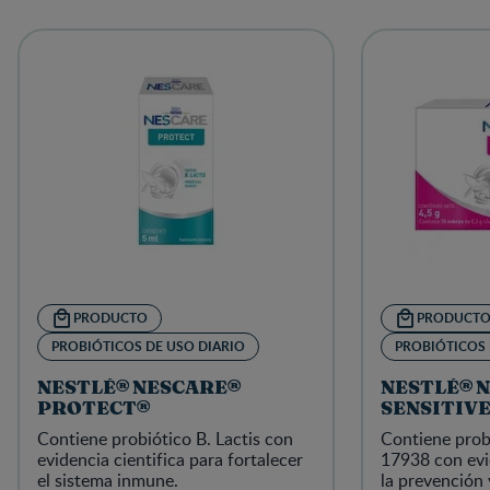
PRODUCTO
PRODUCT
PROBIÓTICOS DE USO DIARIO
PROBIÓTICOS 
NESTLÉ® NESCARE®
NESTLÉ® 
PROTECT®
SENSITIV
Contiene probiótico B. Lactis con
Contiene prob
evidencia cientifica para fortalecer
17938 con evid
el sistema inmune.
la prevención