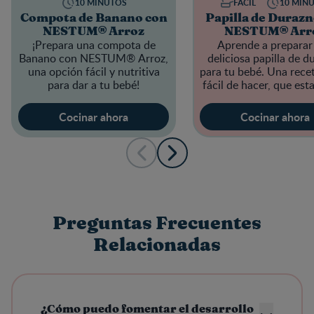
10 MINUTOS
FÁCIL
10 MIN
Compota de Banano con
Papilla de Durazn
NESTUM® Arroz
NESTUM® Arr
¡Prepara una compota de
Aprende a preparar
Banano con
NESTUM® Arroz
,
deliciosa papilla de d
una opción fácil y nutritiva
para tu bebé. Una recet
para dar a tu bebé!
fácil de hacer, que esta
en pocos minuto
Cocinar ahora
Cocinar ahora
Preguntas Frecuentes
Relacionadas
¿Cómo puedo fomentar el desarrollo