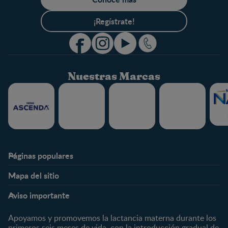
¡Regístrate!
Nuestras Marcas
Páginas populares
Nestlé FamilyNes
Club
Mapa del sitio
Expertos en Nutrición
Beneficios
Etapas
Temas
Preguntas Frecuentes
Inicia Sesión
Aviso importante
Preconcepción
Crecimiento y desarrollo
Contáctanos
Regístrate
Embarazo
Nutrición
Apoyamos y promovemos la lactancia materna durante los
¿Quiénes somos?
Posparto
Salud
primeros seis meses de vida, con la introducción gradual de