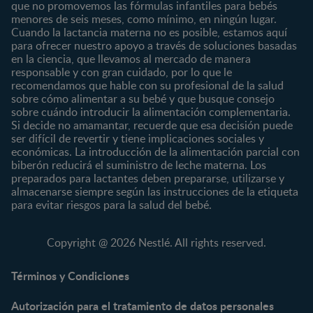
4 a 6 meses
Paternidad
que no promovemos las fórmulas infantiles para bebés
Nuestras Marcas
menores de seis meses, como mínimo, en ningún lugar.
6 a 8 meses
Vida en familia
Cuando la lactancia materna no es posible, estamos aquí
8 a 12 meses
para ofrecer nuestro apoyo a través de soluciones basadas
12 a 24 meses
en la ciencia, que llevamos al mercado de manera
responsable y con gran cuidado, por lo que le
Desde 2 años
recomendamos que hable con su profesional de la salud
Preescolar
sobre cómo alimentar a su bebé y que busque consejo
sobre cuándo introducir la alimentación complementaria.
Escolar
Si decide no amamantar, recuerde que esa decisión puede
ser difícil de revertir y tiene implicaciones sociales y
Marcas
Productos
económicas. La introducción de la alimentación parcial con
CERELAC®
Cereales Infantiles
biberón reducirá el suministro de leche materna. Los
GERBER®
Compotas y galletas
preparados para lactantes deben prepararse, utilizarse y
almacenarse siempre según las instrucciones de la etiqueta
KLIM®
Fórmulas Infantiles
para evitar riesgos para la salud del bebé.
NAN® 3
Vitaminas y Suplementos
NAN® Comfort 3
Copyright @ 2026 Nestlé. All rights reserved.
NAN® Optipro® 3
NAN® Supreme 3
Términos y Condiciones
NESTOGENO® 3
Autorización para el tratamiento de datos personales
NESTUM®