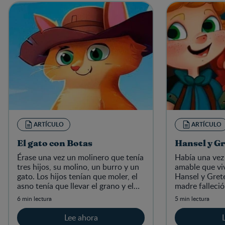
ARTÍCULO
ARTÍCULO
El gato con Botas
Hansel y Gr
Érase una vez un molinero que tenía
Había una vez
tres hijos, su molino, un burro y un
amable que viv
gato. Los hijos tenían que moler, el
Hansel y Gret
asno tenía que llevar el grano y el
madre falleció,
gato tenía que cazar ratones.
casar con una
6 min lectura
5 min lectura
Lee ahora