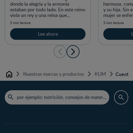
donde la alegría y la armonía
hermosa, comp
estaban por todo lado. En este reino
y su hija. Sin
vivía un rey y una reina que
mujer se enfe
anhelaban tener un hijo.
vio que se ace
5 min lectura
5 min lectura
su hija única y 
Lee ahora
Nuestras marcas y productos
KLIM
Cuentos 
Home