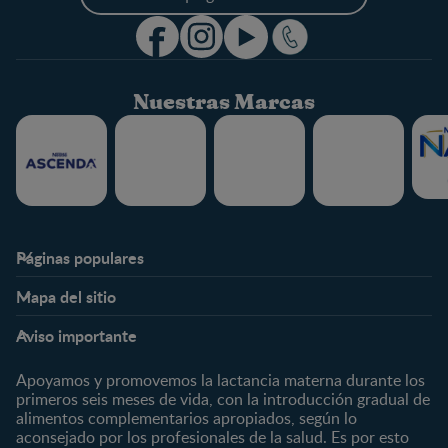
Nuestras Marcas
Páginas populares
Nestlé FamilyNes
Club
Mapa del sitio
Expertos en Nutrición
Beneficios
Etapas
Temas
Preguntas Frecuentes
Inicia Sesión
Aviso importante
Preconcepción
Crecimiento y desarrollo
Contáctanos
Regístrate
Embarazo
Nutrición
Apoyamos y promovemos la lactancia materna durante los
¿Quiénes somos?
Posparto
Salud
primeros seis meses de vida, con la introducción gradual de
alimentos complementarios apropiados, según lo
Marcas y productos
0 a 4 meses
Maternidad
aconsejado por los profesionales de la salud. Es por esto
Nuestros Productos