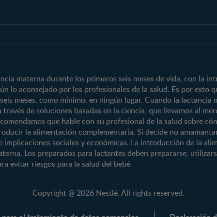
Club
Marcas y produ
Beneficios
Nuestros Produ
Temas
Marcas
Inicia Sesión
Nuestras Marca
Crecimiento y desarrollo
CERELAC®
Regístrate
Nutrición
GERBER®
ia materna durante los primeros seis meses de vida, con la int
n lo aconsejado por los profesionales de la salud. Es por esto
Salud
KLIM®
 seis meses, como mínimo, en ningún lugar. Cuando la lactancia 
Maternidad
NAN® 3
a través de soluciones basadas en la ciencia, que llevamos al m
Paternidad
NAN® Comfort
recomendamos que hable con su profesional de la salud sobre có
oducir la alimentación complementaria. Si decide no amamantar
Vida en familia
NAN® Optipro
ene implicaciones sociales y económicas. La introducción de la al
NAN® Supreme
aterna. Los preparados para lactantes deben prepararse, utiliza
NESTOGENO® 
ra evitar riesgos para la salud del bebé.
NESTUM®
KLIM® NUTRI
Copyright @ 2026 Nestlé. All rights reserved.
KLIM® Snacks
 para el tratamiento de datos personales
Declaración d