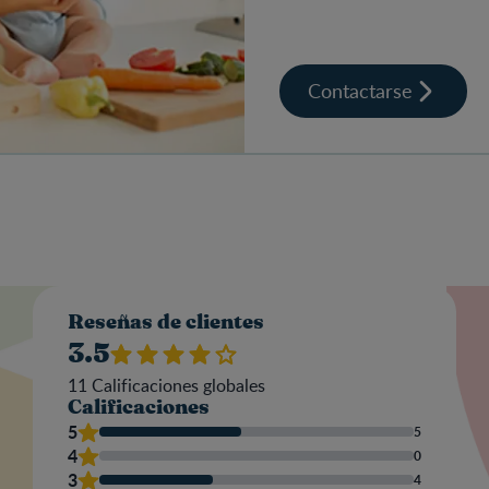
Contactarse
Valo
Reseñas de clientes
3.5
11
Calificaciones globales
Calificaciones
Nom
5
5
4
0
3
4