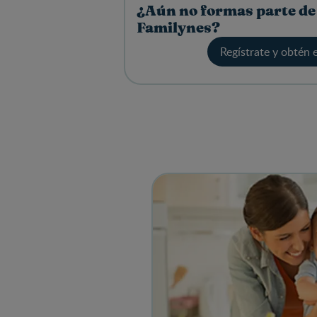
¿Aún no formas parte de
Familynes?
Regístrate y obtén 
View details