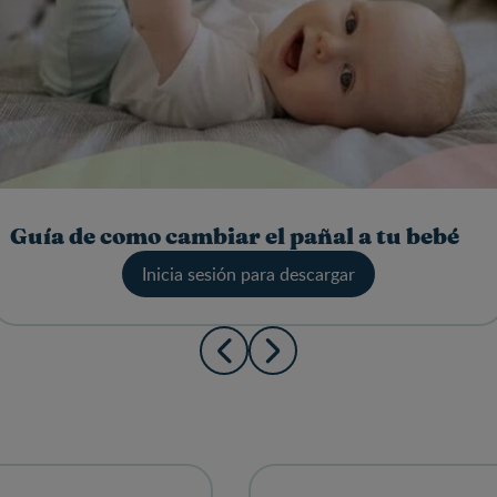
Guía de como cambiar el pañal a tu bebé
Inicia sesión para descargar