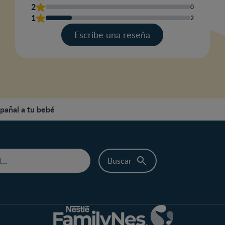
2
0
Escr
1
2
una
res
Escribe una reseña
pañal a tu bebé