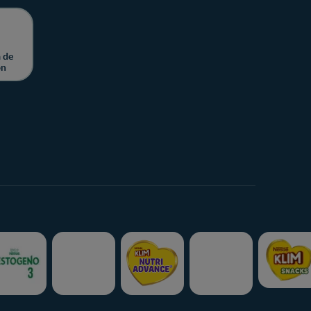
 de
ón