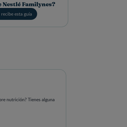
 Nestlé Familynes?
y recibe esta guía
bre nutrición? Tienes alguna