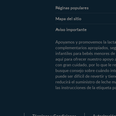
Páginas populares
Nestlé FamilyNes
Mapa del sitio
Expertos en Nutrición
Etapas
Preguntas Frecuentes
Aviso importante
Preconcepción
Contáctanos
Embarazo
Apoyamos y promovemos la lactanc
¿Quiénes somos?
Posparto
complementarios apropiados, segú
infantiles para bebés menores de
0 a 4 meses
aquí para ofrecer nuestro apoyo 
4 a 6 meses
con gran cuidado, por lo que le 
busque consejo sobre cuándo intr
6 a 8 meses
puede ser difícil de revertir y ti
8 a 12 meses
reducirá el suministro de leche m
12 a 24 meses
las instrucciones de la etiqueta pa
Desde 2 años
Preescolar
Escolar
Términos y Condiciones
Autorización