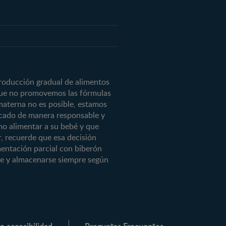
ctos
ctos
s
roducción gradual de alimentos
 que no promovemos las fórmulas
materna no es posible, estamos
ercado de manera responsable y
 3
mo alimentar a su bebé y que
, recuerde que esa decisión
® 3
imentación parcial con biberón
 3
rse y almacenarse siempre según
3
ADVANCE®
e accesibilidad
Preguntas Frecuentes