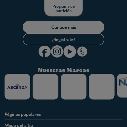
Programa de
nutrición
Conoce más
¡Regístrate!
Nuestras Marcas
Páginas populares
Nestlé FamilyNes
Club
Mapa del sitio
Expertos en Nutrición
Beneficios