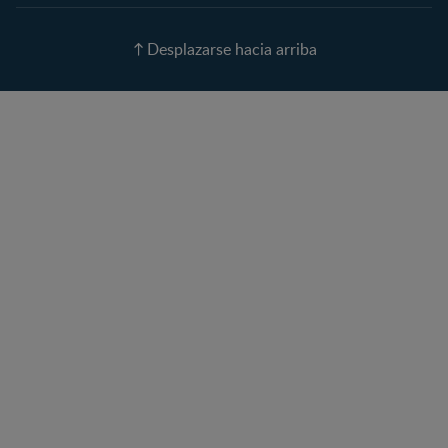
Nombres para tu bebé
Recetas
Desplazarse hacia arriba
Calculadora de color de
ojos
Calculadora de Alergias
Curvas de Crecimiento
Paso a paso
Guías