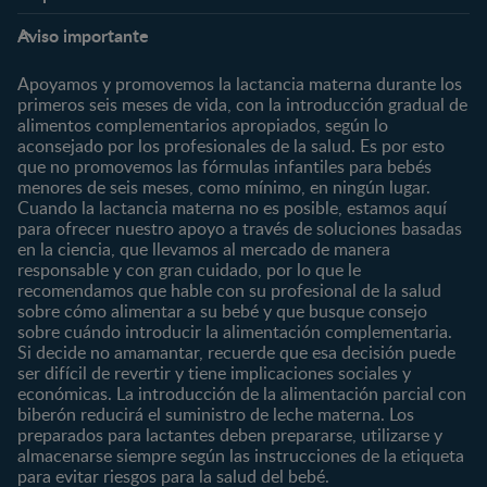
Etapas
Temas
Preguntas Frecuentes
Inicia Sesión
Aviso importante
Preconcepción
Crecimiento y desarrollo
Contáctanos
Regístrate
Embarazo
Nutrición
Apoyamos y promovemos la lactancia materna durante los
¿Quiénes somos?
Posparto
Salud
primeros seis meses de vida, con la introducción gradual de
alimentos complementarios apropiados, según lo
Marcas y productos
0 a 4 meses
Maternidad
aconsejado por los profesionales de la salud. Es por esto
Nuestros Productos
4 a 6 meses
Paternidad
que no promovemos las fórmulas infantiles para bebés
Nuestras Marcas
menores de seis meses, como mínimo, en ningún lugar.
6 a 8 meses
Vida en familia
Cuando la lactancia materna no es posible, estamos aquí
8 a 12 meses
para ofrecer nuestro apoyo a través de soluciones basadas
12 a 24 meses
en la ciencia, que llevamos al mercado de manera
responsable y con gran cuidado, por lo que le
Desde 2 años
recomendamos que hable con su profesional de la salud
Preescolar
sobre cómo alimentar a su bebé y que busque consejo
sobre cuándo introducir la alimentación complementaria.
Escolar
Si decide no amamantar, recuerde que esa decisión puede
ser difícil de revertir y tiene implicaciones sociales y
Marcas
Productos
económicas. La introducción de la alimentación parcial con
CERELAC®
Cereales Infantiles
biberón reducirá el suministro de leche materna. Los
GERBER®
Compotas y galletas
preparados para lactantes deben prepararse, utilizarse y
almacenarse siempre según las instrucciones de la etiqueta
KLIM®
Fórmulas Infantiles
para evitar riesgos para la salud del bebé.