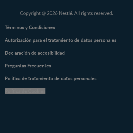
NAN® 3
Vitaminas y Suplementos
NAN® Comfort 3
Copyright @ 2026 Nestlé. All rights reserved.
NAN® Optipro® 3
NAN® Supreme 3
Términos y Condiciones
NESTOGENO® 3
Autorización para el tratamiento de datos personales
NESTUM®
KLIM® NUTRIADVANCE®
Declaración de accesibilidad
KLIM® Snacks
NESCARE®
Preguntas Frecuentes
Herramientas
Política de tratamiento de datos personales
Buscador de Artículos
Política de Cookies
Buscador de Productos
Embarazo semana a
semana
Calculadora de Fecha de
Parto
Calendario de ovulación